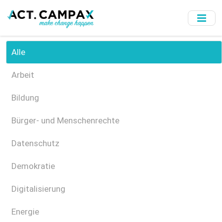
Skip
to
main
content
Alle
Arbeit
Bildung
Bürger- und Menschenrechte
Datenschutz
Demokratie
Digitalisierung
Energie