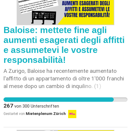
Baloise: mettete fine agli
aumenti esagerati degli affitti
e assumetevi le vostre
responsabilità!
A Zurigo, Baloise ha recentemente aumentato
l'affitto di un appartamento di oltre 1'000 franchi
al mese dopo un cambio di inquilino. (1)
L'appartamento è rimasto identico, non sono stati
effettuati investimenti e l'ultimo adeguamento del
267
von
300
Unterschriften
tasso ipotecario di riferimento non è stato al
Mietenplenum Zürich
Gestartet von
rialzo, ma al ribasso. Ciononostante, il gruppo
Baloise richiede improvvisamente un affitto di