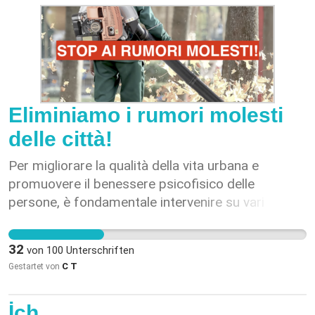
AHV. • Fehlende BVG-Beiträge der Frauen erhöhen
das Risiko von (weiblicher) Altersarmut.
Eliminiamo i rumori molesti
delle città!
Per migliorare la qualità della vita urbana e
promuovere il benessere psicofisico delle
persone, è fondamentale intervenire su vari
aspetti che generano inquinamento acustico e
atmosferico. Le seguenti proposte mirano a
32
von
100
Unterschriften
creare un ambiente cittadino più calmo,
C T
Gestartet von
sostenibile e favorevole a uno stile di vita sano: 1.
Eliminare l’uso di attrezzature rumorose e
İch
inquinanti per la manutenzione del verde,