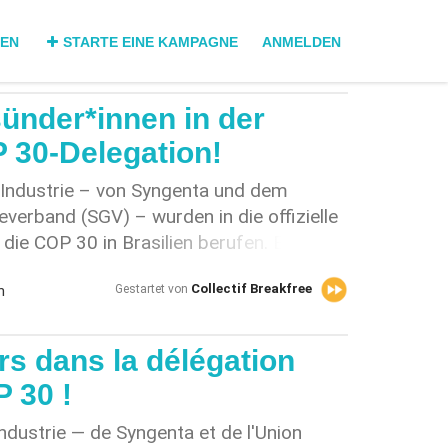
DEN
STARTE EINE KAMPAGNE
ANMELDEN
ünder*innen in der
 30-Delegation!
 Industrie – von Syngenta und dem
erband (SGV) – wurden in die offizielle
die COP 30 in Brasilien berufen. Es
teur*innen, deren bisheriges Handeln in
Collectif Breakfree
n
Gestartet von
 den Klima- und
tungen unseres Landes steht. • Syngenta
em Vorsteher des UVEK, in die offizielle
rs dans la délégation
die COP 30 in Brasilien berufen.
P 30 !
n der brasilianischen Umweltbehörde
zern hat massiv für die Schwächung des
ndustrie — de Syngenta et de l'Union