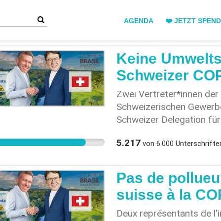
AGENDA
❤️ JETZT SPEN
Keine Umwelts
Schweizer COP
Zwei Vertreter*innen der
Schweizerischen Gewerbev
Schweizer Delegation für 
handelt sich dabei um Ak
5.217
von
6.000
Unterschrifte
direktem Widerspruch zu
Menschenrechtsverpflich
wurde von Albert Rösti, d
Pas de pollueu
Schweizer Delegation für 
suisse à la CO
Syngenta wird derzeit vo
IBAMA verklagt. Der Kon
Deux représentants de l'i