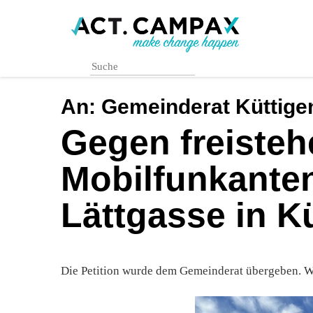
Skip
to
main
content
An:
Gemeinderat Küttige
Gegen freiste
Mobilfunkante
Lättgasse in K
Die Petition wurde dem Gemeinderat übergeben. Wi