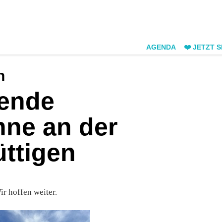
AGENDA
❤️ JETZT 
n
hende
nne an der
üttigen
r hoffen weiter.