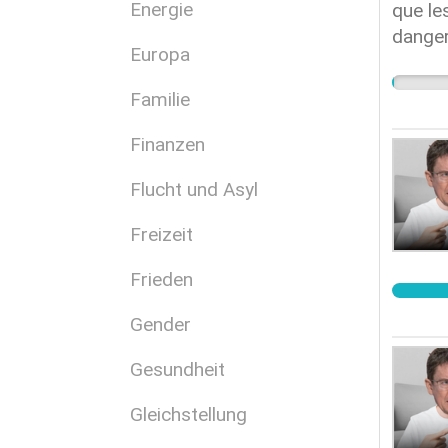
Energie
que le
danger
Europa
public
proche
Familie
Rassem
n’est 
Finanzen
que l’a
Flucht und Asyl
droits
engage
Freizeit
soutie
respon
Frieden
Gender
Gesundheit
Gleichstellung