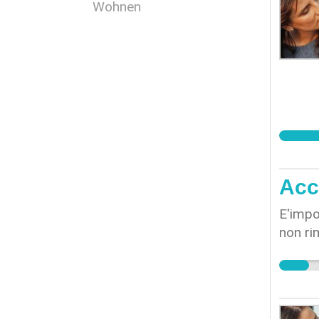
Wohnen
Acc
E'impo
non ri