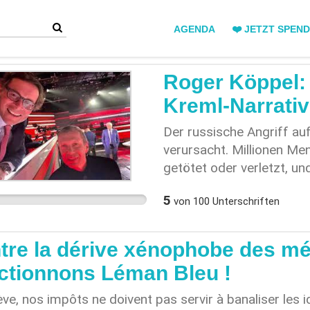
AGENDA
❤️ JETZT SPEN
Roger Köppel: 
Kreml-Narrati
Der russische Angriff au
verursacht. Millionen M
getötet oder verletzt, un
haben Kriegsverbrechen 
5
von
100
Unterschriften
tragen einflussreiche M
Verantwortung. Wenn Narr
werden, die den russische
tre la dérive xénophobe des méd
Verantwortung des Aggre
ctionnons Léman Bleu !
öffentliche Meinungsbil
Vorschub leisten. Mit die
ve, nos impôts ne doivent pas servir à banaliser les 