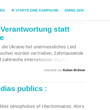
DEN
STARTE EINE KAMPAGNE
ANMELDEN
Verantwortung statt
ve
f die Ukraine hat unermessliches Leid
enschen wurden vertrieben, Zehntausende
d zahlreiche internationale Organisationen
dokumentiert. Gerade in einer Demokratie
Ruben Widmer
Gestartet von
edienschaffende eine besondere
ative verbreitet oder verharmlost
n Angriff relativieren oder die
ias publics :
ssors verwischen, kann dies die
dung beeinflussen und Desinformation
ser Petition geht es nicht darum,
idées xénophobes et réactionnaires. Alors