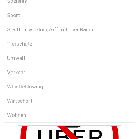
Soziales
Sport
Stadtentwicklung/öffentlicher Raum
Tierschutz
Umwelt
Verkehr
Whistleblowing
Wirtschaft
Wohnen