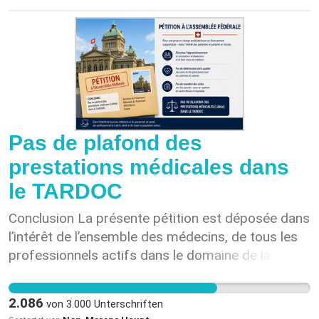
del nostro sistema sanitario. Chiediamo con forza
all’Assemblea federale di opporsi all’introduzione
di un tetto giornaliero delle prestazioni mediche
nel TARDOC. Primo firmatario Dr. med. N. Haupt
Pas de plafond des
prestations médicales dans
le TARDOC
Conclusion La présente pétition est déposée dans
l’intérêt de l’ensemble des médecins, de tous les
professionnels actifs dans le domaine de la santé
ainsi que de la population suisse. Des soins
ambulatoires de haute qualité, accessibles à
2.086
von
3.000
Unterschriften
proximité du domicile et économiquement viables