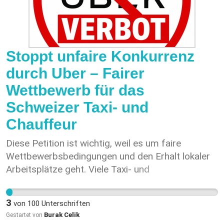
Stoppt unfaire Konkurrenz
durch Uber – Fairer
Wettbewerb für das
Schweizer Taxi- und
Chauffeur
Diese Petition ist wichtig, weil es um faire
Wettbewerbsbedingungen und den Erhalt lokaler
Arbeitsplätze geht. Viele Taxi- und
Chauffeurunternehmen investieren hohe Summen
in Konzessionen, Versicherungen, Fahrzeuge und
3
von
100
Unterschriften
erfüllen strenge gesetzliche Auflagen. Wenn
Burak Celik
Gestartet von
Plattformen unter anderen Bedingungen arbeiten