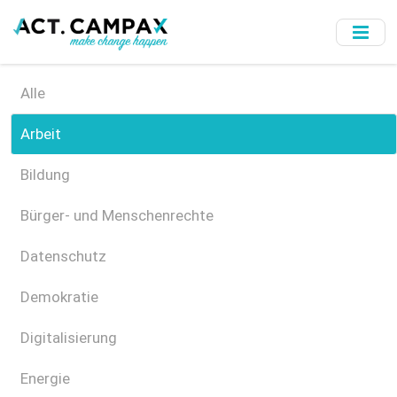
Skip
to
main
content
Alle
Arbeit
Bildung
Bürger- und Menschenrechte
Datenschutz
Demokratie
Digitalisierung
Energie