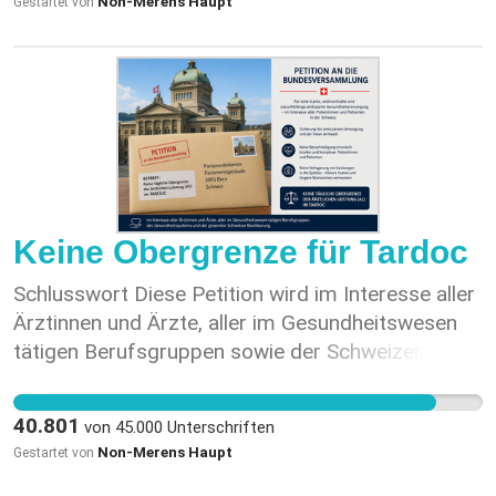
Non-Merens Haupt
Gestartet von
constituent un pilier indispensable de notre
système de santé. Nous prions instamment
l’Assemblée fédérale de s’opposer à l’introduction
d’une limite journalière des prestations médicales
dans le TARDOC. Premier signataire Dr méd. N.
Haupt
Keine Obergrenze für Tardoc
Schlusswort Diese Petition wird im Interesse aller
Ärztinnen und Ärzte, aller im Gesundheitswesen
tätigen Berufsgruppen sowie der Schweizer
Bevölkerung eingereicht. Eine qualitativ
hochstehende, wohnortsnahe und wirtschaftlich
40.801
von
45.000
Unterschriften
tragfähige ambulante Gesundheitsversorgung ist
Non-Merens Haupt
Gestartet von
eine unverzichtbare Grundlage unseres
Gesundheitssystems. Wir ersuchen die