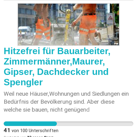
Bundesversammlung eindringlich, sich gegen die
Einführung einer täglichen Obergrenze der
ärztlichen Leistung im TARDOC einzusetzen.
Erstunterzeichner Dr. med. N. Haupt
__________________________________
Unterschrift
Hitzefrei für Bauarbeiter,
Zimmermänner,Maurer,
Gipser, Dachdecker und
Spengler
Weil neue Häuser,Wohnungen und Siedlungen ein
Bedürfnis der Bevölkerung sind. Aber diese
welche sie bauen, nicht genügend
Schutzmassnahmen erhalten. Mein Partner
arbeitet als Zimmermann und ist wie niedergegart
41
von
100
Unterschriften
wenn er nach Hause kommt, Sonnenbrand,