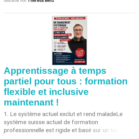
Theresa Benz
Gestartet von
Kreislaufprobleme sind nur 2 Symptome die ihn
plagen. Ich denke da muss gehandelt werden,zum
schutz unserer fleissigen Bauarbeiter.
Apprentissage à temps
partiel pour tous : formation
flexible et inclusive
maintenant !
​1. Le système actuel exclut et rend malade ​Le
système suisse actuel de formation
professionnelle est rigide et basé sur un taux
d'activité à 100%. Pour de nombreux jeunes en