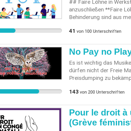
Gewerbe indem ihr auch d
## Faire Löhne in Werkst
anzuschließen **Faire Lö
Behinderung sind aus me
**Menschenwürde:** Men
41
von
100
Unterschriften
auf menschenwürdige Le
angemessener Lohn für ih
ermöglichen Menschen mi
No Pay no Pla
gesellschaftlichen Leben.
Freizeit gestalten. **Dis
Es ist wichtig das Musike
Tiefstlöhnen an Menschen
dürfen nicht der Freie M
Diskriminierung. Faire Lö
Preisdumping zu bekämpfe
Diskriminierung zu beseit
kostet dich auch viel Gel
143
von
200
Unterschriften
motivieren Menschen mit 
Brochuren, Denos, Email
verbessern. **Fachkräfte
dein Talent nicht. Du has
zahlen, haben es leichter
No pay no play
Pour le droit à
**Wirtschaftlichkeit:** 
(Grève féminist
rechnen, da sie die Motiv