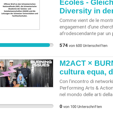
Ecoles - Gleic
streng. Gleichbehandlung
Diversity in d
Jahren ein skandalöser 
Bundesrats-Baustelle. P.
Comme vient de le montrer
die Zeit.
engagement d’une cherch
afrodescendante par un p
précisément sur les thém
574
von
600
Unterschriften
l’impérialisme et du raci
d’exister de nombreuses 
personnes perçues comm
M2ACT × BURN
issues de l’immigration 
cultura equa, d
spécialistes des science
très préoccupé·es par le 
Con l'incontro di netwo
postes académiques, à to
Performing Arts & Action
Suisse. Le manque de dive
nel mondo delle arti del
d’enseignement et de rech
siamo insoddisfatte e inso
relative homogénéité des 
0
von
100
Unterschriften
produzione e dell'attuale 
répondent pas ou insuff