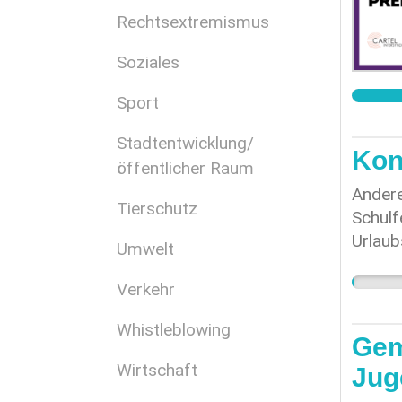
Rechtsextremismus
Soziales
Sport
Stadtentwicklung/
Kon
öffentlicher Raum
Andere
Tierschutz
Schulfe
Urlaub
Umwelt
zu koo
Lehrer
Verkehr
einem 
Whistleblowing
Schulf
Gem
schuli
Wirtschaft
Jug
Gemein