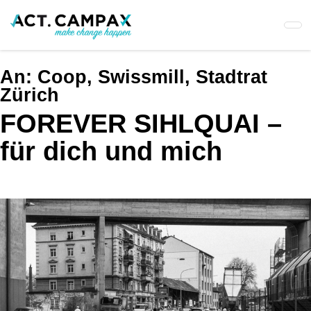
Skip
to
main
content
An:
Coop, Swissmill, Stadtrat
Zürich
FOREVER SIHLQUAI –
für dich und mich