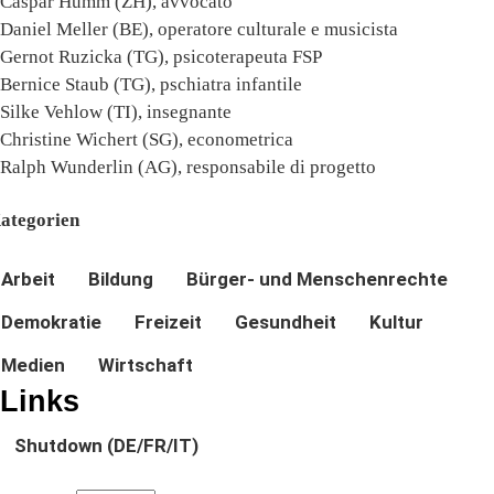
Caspar Humm (ZH), avvocato
Daniel Meller (BE), operatore culturale e musicista
Gernot Ruzicka (TG), psicoterapeuta FSP
Bernice Staub (TG), pschiatra infantile
Silke Vehlow (TI), insegnante
Christine Wichert (SG), econometrica
Ralph Wunderlin (AG), responsabile di progetto
ategorien
Arbeit
Bildung
Bürger- und Menschenrechte
Demokratie
Freizeit
Gesundheit
Kultur
Medien
Wirtschaft
Links
Shutdown (DE/FR/IT)