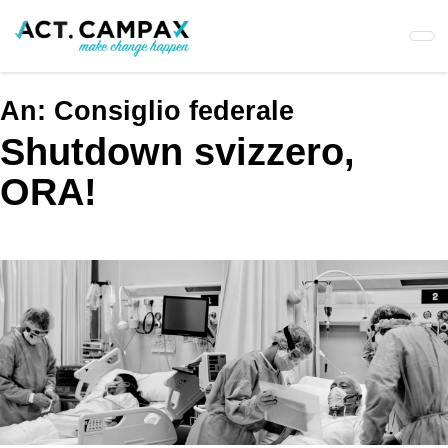
Skip
to
main
content
An:
Consiglio federale
Shutdown svizzero,
ORA!