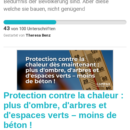
führen.
Bedürfnis der Bevölkerung sind. Aber diese
welche sie bauen, nicht genügend
Schutzmassnahmen erhalten. Mein Partner
arbeitet als Zimmermann und ist wie niedergegart
43
von
100
Unterschriften
wenn er nach Hause kommt, Sonnenbrand,
Theresa Benz
Gestartet von
Kreislaufprobleme sind nur 2 Symptome die ihn
plagen. Ich denke da muss gehandelt werden,zum
schutz unserer fleissigen Bauarbeiter.
Protection contre la chaleur :
plus d'ombre, d'arbres et
d'espaces verts – moins de
béton !