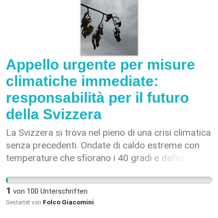
Appello urgente per misure
climatiche immediate:
responsabilità per il futuro
della Svizzera
La Svizzera si trova nel pieno di una crisi climatica
senza precedenti. Ondate di caldo estreme con
temperature che sfiorano i 40 gradi e deficit
pluviometrici storici dimostrano che il
cambiamento climatico è già realtà. La
1
von
100
Unterschriften
piattaforma nazionale sulla siccità della
Folco Giacomini
Gestartet von
Confederazione lancia l’allarme: i fiumi sono in