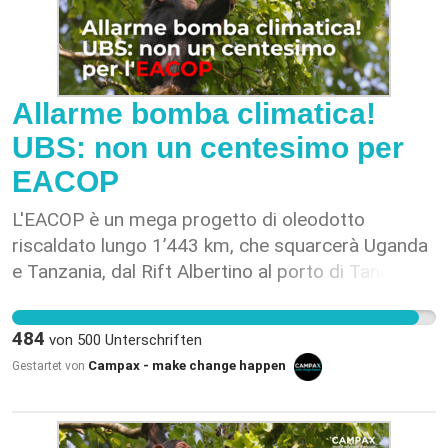
Allarme bomba climatica!
UBS: non un centesimo per
EACOP
L'EACOP è un mega progetto di oleodotto
riscaldato lungo 1’443 km, che squarcerà Uganda
e Tanzania, dal Rift Albertino al porto di Tanga. Il
suo impatto totale in termini di emissioni di
carbonio ammonterebbe a 379 milioni di
484
von
500
Unterschriften
tonnellate di CO2 equivalente. [2] Questo progetto
Campax - make change happen
Gestartet von
è una catastrofe totale non solo per il clima, ma
anche per la biodiversità e la popolazione locale!
Lungo il suo percorso, questo mostro di metallo