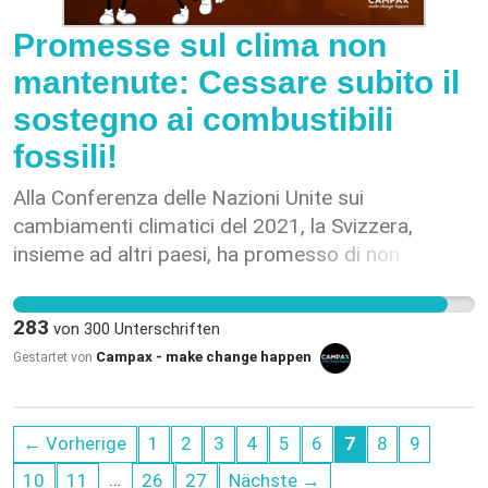
actuellement non-construits de la commune
(zone agricole, rte du Canada, ch. des Tattes…)
Promesse sul clima non
pour en faire des zones de chantier • la disparition
mantenute: Cessare subito il
de la zone au Moulin • des milliers de
sostegno ai combustibili
mouvements de camion pendant cette période
fossili!
Alla Conferenza delle Nazioni Unite sui
cambiamenti climatici del 2021, la Svizzera,
insieme ad altri paesi, ha promesso di non
sostenere più i progetti di combustibili fossili
all'estero. Ciò significa non favorire più le aziende
283
von
300
Unterschriften
svizzere coinvolte in progetti di combustibili
Campax - make change happen
Gestartet von
fossili all'estero. Il 7 agosto 2024, la SRF ha reso
pubblico (1) che la Confederazione non sta
mantenendo questa promessa. La SERV, Agenzia
← Vorherige
1
2
3
4
5
6
7
8
9
Federale per la Promozione delle Esportazioni
Svizzere, sta sostenendo una nuovissima centrale
…
10
11
26
27
Nächste →