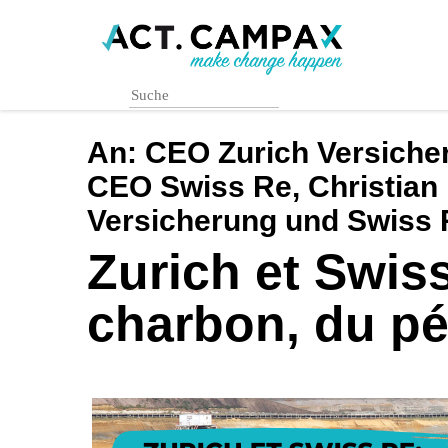
Skip
to
main
content
An:
CEO Zurich Versiche
CEO Swiss Re, Christian
Versicherung und Swiss 
Zurich et Swiss
charbon, du pét