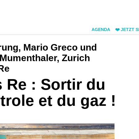
AGENDA
❤️ JETZT 
rung, Mario Greco und
 Mumenthaler, Zurich
Re
 Re : Sortir du
role et du gaz !