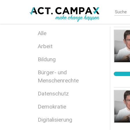
Skip
to
main
content
Alle
Arbeit
Bildung
Bürger- und
Menschenrechte
Datenschutz
Demokratie
Digitalisierung