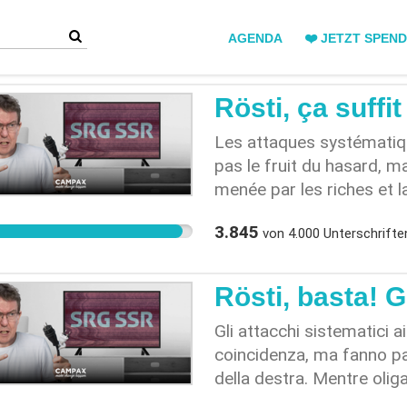
AGENDA
❤️ JETZT SPEN
Rösti, ça suffi
Les attaques systématiqu
pas le fruit du hasard, m
menée par les riches et l
internationaux de la tech
3.845
von
4.000
Unterschrifte
Mark Zuckerberg s'empare
numérique, Christoph Bloc
anti-SSR dans le program
Rösti, basta! G
similaires en Suisse ave
une époque marquée par l
Gli attacchi sistematici 
complot et les contenus gé
coincidenza, ma fanno par
réductions constantes d
della destra. Mentre olig
aiguë pour une informatio
Musk, Jeff Bezos o Mark