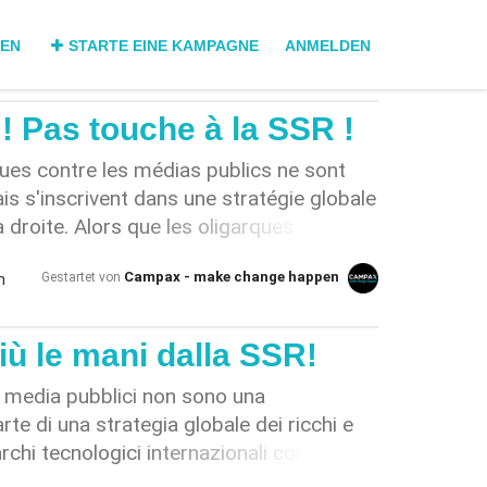
DEN
STARTE EINE KAMPAGNE
ANMELDEN
t ! Pas touche à la SSR !
es contre les médias publics ne sont
ais s'inscrivent dans une stratégie globale
a droite. Alors que les oligarques
nologie tels qu'Elon Musk, Jeff Bezos ou
Campax - make change happen
n
Gestartet von
nt de la souveraineté de l'information
her, qui a inscrit dès 2011 la stratégie
me de l'UDC, poursuit des intérêts
iù le mani dalla SSR!
c son empire de plus de 25 médias. (3) À
a désinformation, les théories du
ai media pubblici non sono una
nérés par l'intelligence artificielle, les
te di una strategia globale dei ricchi e
es redevances constituent une menace
archi tecnologici internazionali come Elon
n neutre, vérifiée et de haute qualité
 Zuckerberg si appropriano della