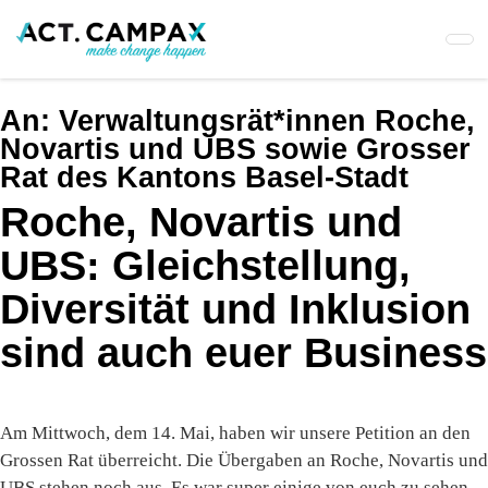
Skip
to
main
content
An:
Verwaltungsrät*innen Roche,
Novartis und UBS sowie Grosser
Rat des Kantons Basel-Stadt
Roche, Novartis und
UBS: Gleichstellung,
Diversität und Inklusion
sind auch euer Business
Am Mittwoch, dem 14. Mai, haben wir unsere Petition an den
Grossen Rat überreicht. Die Übergaben an Roche, Novartis und
UBS stehen noch aus. Es war super einige von euch zu sehen.