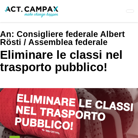
Skip
to
main
content
An:
Consigliere federale Albert
Rösti / Assemblea federale
Eliminare le classi nel
trasporto pubblico!