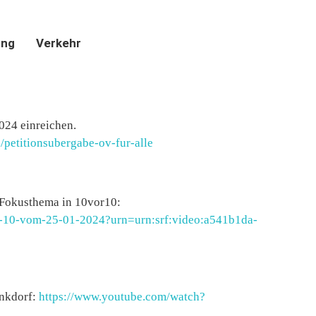
ung
Verkehr
024 einreichen.
s/petitionsubergabe-ov-fur-alle
 Fokusthema in 10vor10:
or-10-vom-25-01-2024?urn=urn:srf:video:a541b1da-
ankdorf:
https://www.youtube.com/watch?