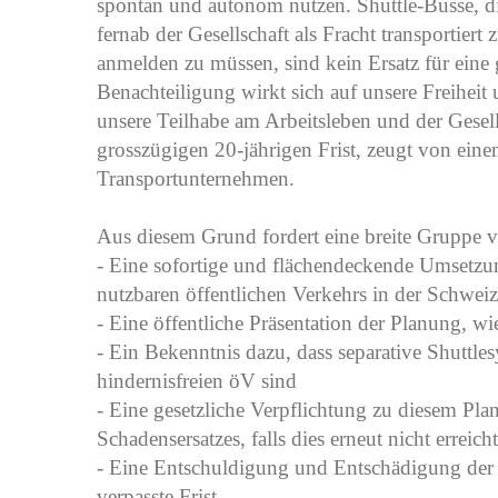
spontan und autonom nutzen. Shuttle-Busse, d
fernab der Gesellschaft als Fracht transportie
anmelden zu müssen, sind kein Ersatz für eine
Benachteiligung wirkt sich auf unsere Freiheit
unsere Teilhabe am Arbeitsleben und der Gesells
grosszügigen 20-jährigen Frist, zeugt von eine
Transportunternehmen.
Aus diesem Grund fordert eine breite Gruppe
- Eine sofortige und flächendeckende Umsetzu
nutzbaren öffentlichen Verkehrs in der Schweiz
- Eine öffentliche Präsentation der Planung, wi
- Ein Bekenntnis dazu, dass separative Shuttles
hindernisfreien öV sind
- Eine gesetzliche Verpflichtung zu diesem Pla
Schadensersatzes, falls dies erneut nicht erreic
- Eine Entschuldigung und Entschädigung der 
verpasste Frist