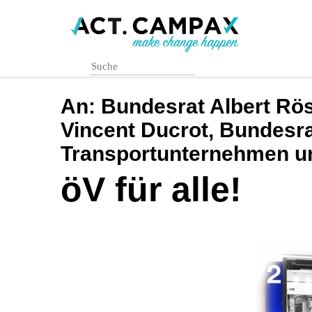
Skip
to
main
content
An:
Bundesrat Albert Rösti
Vincent Ducrot, Bundesra
Transportunternehmen und
öV für alle!