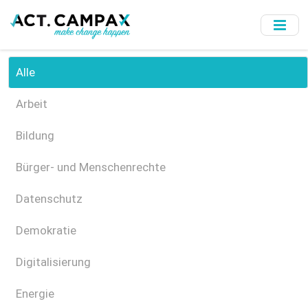
Skip
to
main
content
Alle
Arbeit
Bildung
Bürger- und Menschenrechte
Datenschutz
Demokratie
Digitalisierung
Energie