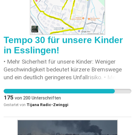
Tempo 30 für unsere Kinder
in Esslingen!
• Mehr Sicherheit für unsere Kinder: Weniger
Geschwindigkeit bedeutet kürzere Bremswege
und ein deutlich geringeres Unfallrisiko. • Mehr
Ruhe für alle: Tempo 30 reduziert den
Strassenlärm. • Mehr Lebensqualität: Sichere und
175
von
200
Unterschriften
ruhige Quartiere sind Orte, an denen wir alle gerne
Tijana Radic-Zwinggi
Gestartet von
leben. Wir sind überzeugt: Eltern, Lehrpersonen
und Anwohner:innen wollen das Gleiche – sichere
Strassen und ein gesundes Umfeld für unsere
Kinder. Unterstütze jetzt unsere Petition an den