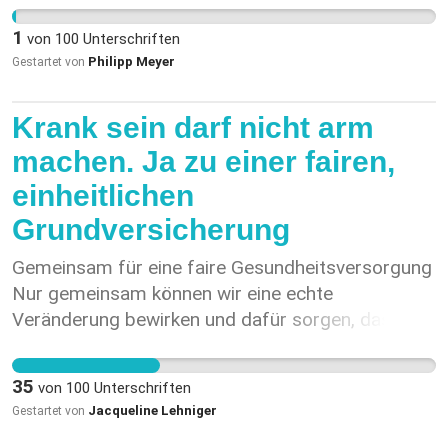
Mitbürger wären dem Rauchen weniger
1
von
100
Unterschriften
ausgesetzt und würden weniger davon
Philipp Meyer
Gestartet von
beeinflusst. Die Gesundheit und das Wohlergehen
die ja in Badeanstalten ermöglicht und gefördert
Krank sein darf nicht arm
werden, werden zusätzlich gestärkt! Rauchen ist
weiterhin in raucherbereichen möglich.
machen. Ja zu einer fairen,
einheitlichen
Grundversicherung
Gemeinsam für eine faire Gesundheitsversorgung
Nur gemeinsam können wir eine echte
Veränderung bewirken und dafür sorgen, dass
unser Anliegen endlich gehört wird. Immer mehr
Menschen wissen bald nicht mehr, wie sie die
35
von
100
Unterschriften
ständig steigenden Krankenkassenprämien
Jacqueline Lehniger
Gestartet von
bezahlen sollen. Jahr für Jahr steigen die Kosten