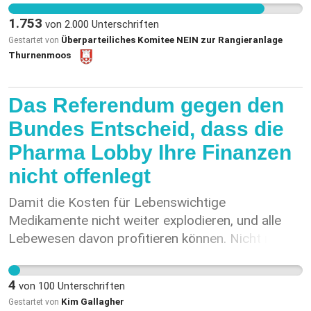
verschlingen wertvolle Fruchtfolgeflächen. Der
1.753
von
2.000
Unterschriften
Naturpark Gantrisch gehört zu einem schweizweit
Überparteiliches Komitee NEIN zur Rangieranlage
Gestartet von
einzigartigen Sternenpark, in dem geschützte und
Thurnenmoos
bedrohte Tierarten leben. Diese würden durch
zusätzliche Lichtverschmutzung und
Das Referendum gegen den
Lärmbelastung weiter bedroht. Eine neue, lärmige
Industriezone gehört nicht in ein
Bundes Entscheid, dass die
Naherholungsgebiet im Naturpark Gantrisch. Es
Pharma Lobby Ihre Finanzen
ist unverhältnismässig, für den Neubau einer
nicht offenlegt
solchen Anlage offene, geschützte Landschaften
zu opfern. ******************************* Hier
Damit die Kosten für Lebenswichtige
geht's zum Petitionstext: https://www.fdp-
Medikamente nicht weiter explodieren, und alle
thurnen.ch/fileadmin/groups/568/Berichte/Petition_Rangieranlage/Petition_gegen_die_Rangieranlage_fuer_Bauzuege_im_Thurnenmoos.pdf
Lebewesen davon profitieren können. Nicht nur
die Reichen und Schönen.
4
von
100
Unterschriften
Kim Gallagher
Gestartet von