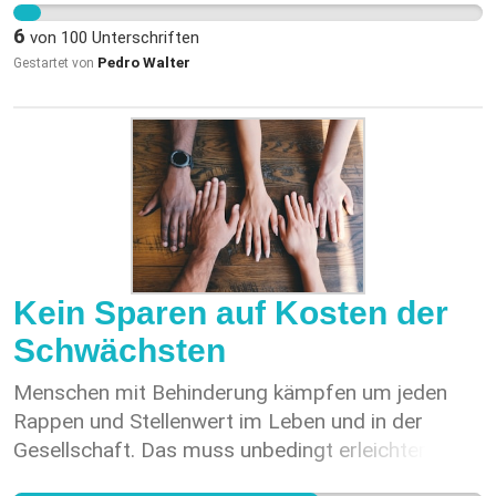
de la Communauté genevoise d'action syndicale
neue Antenne braucht, muss ein Standort
6
von
100
Unterschriften
(https://www.cgas.ch/SPIP/)
gefunden werden, welcher der Bauordnung von
Pedro Walter
Gestartet von
Küttigen entspricht und die Antenne soll
installationsgebunden und nicht freistehend
gebaut werden.
Kein Sparen auf Kosten der
Schwächsten
Menschen mit Behinderung kämpfen um jeden
Rappen und Stellenwert im Leben und in der
Gesellschaft. Das muss unbedingt erleichtert
werden