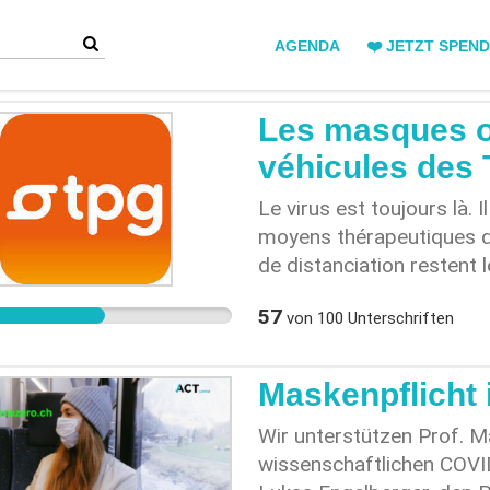
AGENDA
❤️ JETZT SPEN
Les masques ob
véhicules des
Le virus est toujours là. I
moyens thérapeutiques de
de distanciation restent 
propagation. Le port d'u
57
von
100
Unterschriften
protégeant l'autre, on 
désastreuses de la circul
Maskenpflicht i
Wir unterstützen Prof. Ma
wissenschaftlichen COVI