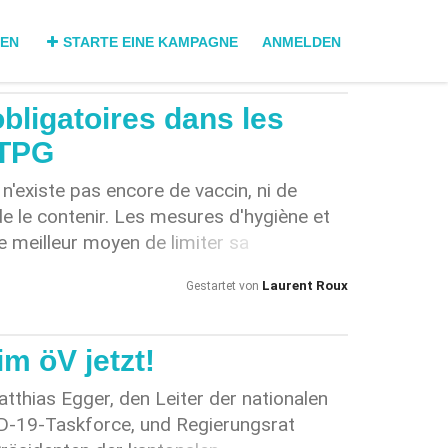
DEN
STARTE EINE KAMPAGNE
ANMELDEN
ligatoires dans les
 TPG
l n'existe pas encore de vaccin, ni de
 le contenir. Les mesures d'hygiène et
le meilleur moyen de limiter sa
n masque fait partie de ces mesures. En
Laurent Roux
Gestartet von
se protège soi-même des conséquences
ation du virus
m öV jetzt!
tthias Egger, den Leiter der nationalen
D-19-Taskforce, und Regierungsrat