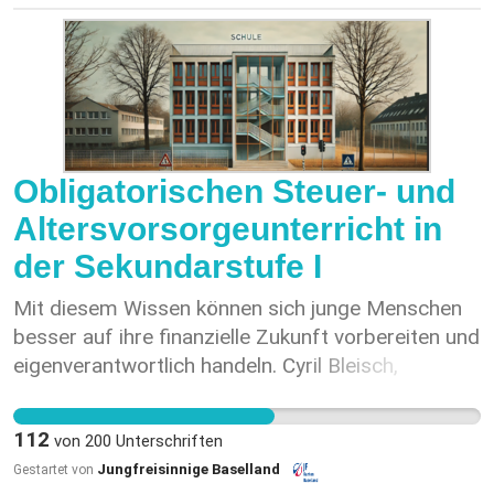
durchschnittliche Klassengrösse und finanzielle
Aspekte die Entscheidungen. Diese Praxis hat
gravierende negative Auswirkungen auf das Wohl
unserer Kinder und die soziale Struktur unserer
Quartiere. Es wird zudem keine Rücksicht auf den
Schulort von Geschwistern genommen, was
Familien vor zusätzliche organisatorische
Obligatorischen Steuer- und
Herausforderungen stellt.
Altersvorsorgeunterricht in
der Sekundarstufe I
Mit diesem Wissen können sich junge Menschen
besser auf ihre finanzielle Zukunft vorbereiten und
eigenverantwortlich handeln. Cyril Bleisch,
Präsident der Jungfreisinnigen Baselland, betont:
"Es kann nicht sein, dass junge Menschen nach
112
von
200
Unterschriften
der obligatorischen Schule schlecht mit Finanzen
Jungfreisinnige Baselland
Gestartet von
umgehen können oder auf die Bedeutung der