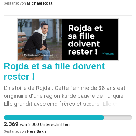
Michael Roat
Gestartet von
und Modernisierung investieren könnten.
Gleichzeitig würde so der Anreiz erhöht werden
für Ausländische Unternehmen die Schweiz über
den Bahnweg zu passieren , was im
Strassenverkehr zu Entlastungen führen sollte.
Rojda et sa fille doivent
rester !
L'histoire de Rojda : Cette femme de 38 ans est
originaire d'une région kurde pauvre de Turquie.
Elle grandit avec cinq frères et sœurs. Elle est
mariée de force à l'âge de 13 ans. Au début de sa
vingtaine, elle est déjà mère de deux enfants, mais
2.369
von
3.000
Unterschriften
elle ne peut plus supporter ce mariage forcé. Elle
Herr Bakir
Gestartet von
demande le divorce en sachant qu'elle ne reverra