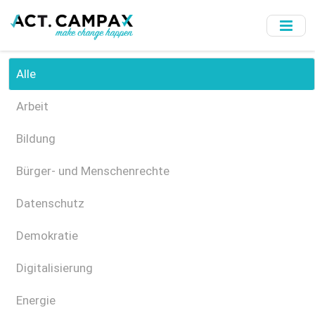
Skip
to
main
content
Alle
Arbeit
Bildung
Bürger- und Menschenrechte
Datenschutz
Demokratie
Digitalisierung
Energie