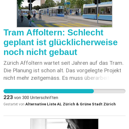
Tram Affoltern: Schlecht
geplant ist glücklicherweise
noch nicht gebaut
Zürich Affoltern wartet seit Jahren auf das Tram.
Die Planung ist schon alt. Das vorgelegte Projekt
nicht mehr zeitgemäss. Es muss überarbeitet
werden.Dabei muss auf die heutigen Bedürfnisse
Rücksicht genommen werden. Beim aktuellen
223
von
300
Unterschriften
Projekt wird neben der neuen Tramlinie auch die
Alternative Liste AL Zürich & Grüne Stadt Zürich
Gestartet von
Strasse ausgebaut, um mehr Kapazität für den
motorisierten Individualverkehr zu schaffen. Weil
der Platz eng ist, fahren die Autos näher an den