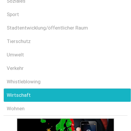
Soziales
Sport
Stadtentwicklung/öffentlicher Raum
Tierschutz
Umwelt
Verkehr
Whistleblowing
Wirtschaft
Wohnen