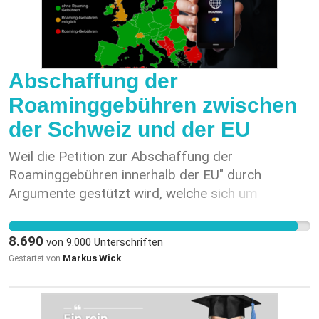
Abschaffung der
Roaminggebühren zwischen
der Schweiz und der EU
Weil die Petition zur Abschaffung der
Roaminggebühren innerhalb der EU" durch
Argumente gestützt wird, welche sich um
Fairness, Kosteneinsparungen,
Wettbewerbsfähigkeit von Unternehmen, keine
8.690
von
9.000
Unterschriften
Diskriminierung mit gleicher Behandlung sowohl
Markus Wick
Gestartet von
für Schweizer Bürger als auch für ausländische
Besucher drehen. Die Petition würde die Schweiz
in Einklang mit breiteren globalen Trends bringen,