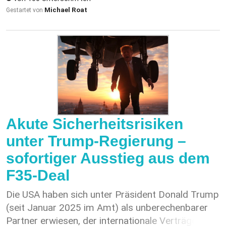
Firmen sorgen welche dieses wiederum in Löhne
Michael Roat
Gestartet von
und Modernisierung investieren könnten.
Gleichzeitig würde so der Anreiz erhöht werden
für Ausländische Unternehmen die Schweiz über
den Bahnweg zu passieren , was im
Strassenverkehr zu Entlastungen führen sollte.
Akute Sicherheitsrisiken
unter Trump-Regierung –
sofortiger Ausstieg aus dem
F35-Deal
Die USA haben sich unter Präsident Donald Trump
(seit Januar 2025 im Amt) als unberechenbarer
Partner erwiesen, der internationale Verträge