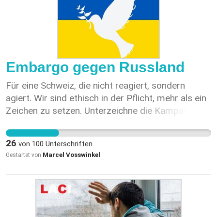
Schweiz im täglichen Leben eine echte
fédéral, Énergie: le Conseil fédéral adopte la
Entscheidungshilfe mit grosser Wirkung für den
nouvelle mouture du Traité sur la Charte de
Klimaschutz haben.
l’énergie,
https://www.admin.ch/gov/fr/accueil/documentat
id-91286.html
Embargo gegen Russland
Für eine Schweiz, die nicht reagiert, sondern
agiert. Wir sind ethisch in der Pflicht, mehr als ein
Zeichen zu setzen. Unterzeichne die Kampagne an
Herrn Cassis gegen den Krieg und für eine freie,
demokratische und friedliche Welt.
26
von
100
Unterschriften
Marcel Vosswinkel
Gestartet von