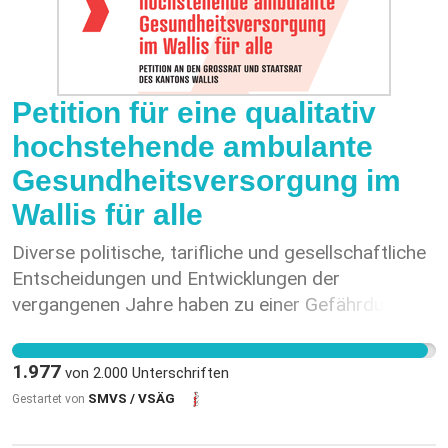
Petition für eine qualitativ
hochstehende ambulante
Gesundheitsversorgung im
Wallis für alle
Diverse politische, tarifliche und gesellschaftliche
Entscheidungen und Entwicklungen der
vergangenen Jahre haben zu einer Gefährdung
der medizinischen Versorgung im Kanton Wallis
geführt. Trotz wiederholter Aufrufe, Warnungen
1.977
von
2.000
Unterschriften
und Vorschläge der Walliser Ärztegesellschaft
SMVS / VSÄG
Gestartet von
(VSÄG) wurden bisher keine nennenswerten
Massnahmen getroffen. Im Gegenteil: die Walliser