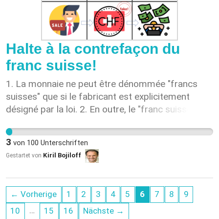
quindi ampiamente limitato.
Halte à la contrefaçon du
franc suisse!
1. La monnaie ne peut être dénommée "francs
suisses" que si le fabricant est explicitement
désigné par la loi. 2. En outre, le "franc suisse" doit
avoir cours légal. En conséquence, il est presque
certain qu'il s'agira d'organismes supervisés de
3
von
100
Unterschriften
manière centralisée (idéalement même
Kiril Bojiloff
Gestartet von
directement par le peuple). Déterminer cela ne
fait pas partie de la pétition, mais est décidé par
l'ensemble du peuple dans une étape distincte,
← Vorherige
1
2
3
4
5
6
7
8
9
que ce soit par une initiative populaire ou un autre
instrument démocratique. Le risque de
…
10
15
16
Nächste →