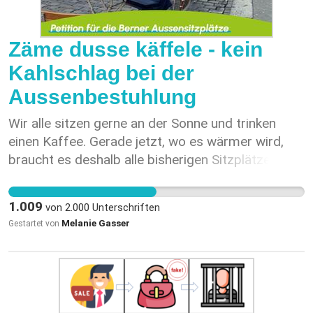
Zäme dusse käffele - kein
Kahlschlag bei der
Aussenbestuhlung
Wir alle sitzen gerne an der Sonne und trinken
einen Kaffee. Gerade jetzt, wo es wärmer wird,
braucht es deshalb alle bisherigen Sitzplätze. Die
letzten zwei Jahre haben gezeigt, dass das ohne
wesentliche Nutzungskonflikte möglich ist.
1.009
von
2.000
Unterschriften
Behalten wir doch diese Regelung im Grundsatz
Melanie Gasser
Gestartet von
bei. Auch für die Gastrobetriebe sind die
Aussenbestuhlungsflächen wichtig. Viele haben
nach den pandemiebedingten Einschränkungen
Schulden, die sie zurückzahlen müssen. Das fällt
mit grösseren Aussenbestuhlungsflächen leichter.