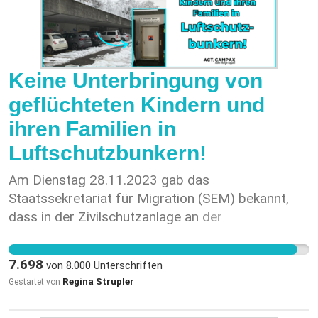
Keine Unterbringung von
geflüchteten Kindern und
ihren Familien in
Luftschutzbunkern!
Am Dienstag 28.11.2023 gab das
Staatssekretariat für Migration (SEM) bekannt,
dass in der Zivilschutzanlage an der
Turnerstrasse, 8006 Zürich, auf den 11.12.2023
für ein Jahr ein temporäres Asylzentrum eröffnet
7.698
von
8.000
Unterschriften
werden wird, in dem 90 Mütter und ihre Kinder
Regina Strupler
Gestartet von
untergebracht werden sollen. (Information aus
Tagesanzeiger unter Zürich/ Kurzmeldungen: