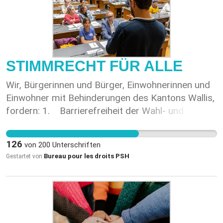
STIMMRECHT FÜR ALLE
Wir, Bürgerinnen und Bürger, Einwohnerinnen und
Einwohner mit Behinderungen des Kantons Wallis,
fordern: 1. Barrierefreiheit der Wahl- und
Abstimmungsunterlagen sowie der Orte
politischer Teilhabe Damit alle Menschen mit
126
von
200
Unterschriften
Behinderungen ihre politischen Rechte vollständig
Bureau pour les droits PSH
Gestartet von
ausüben können, ist es unerlässlich, die
barrierefreie Zugänglichkeit der Wahl- und
Abstimmungsunterlagen sowie der Orte
politischer Partizipation sicherzustellen. Diese
Anforderung ist ausdrücklich in Artikel 29 der