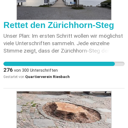
Rettet den Zürichhorn-Steg
Unser Plan: Im ersten Schritt wollen wir möglichst
viele Unterschriften sammeln. Jede einzelne
Stimme zeigt, dass der Zürichhorn-Steg den
Menschen wichtig ist und nicht stillschweigend
verschwinden darf. Im zweiten Schritt werden wir
276
von
300
Unterschriften
auf Gemeinderätinnen und Gemeinderäte
Quartierverein Riesbach
Gestartet von
zugehen, um politische Unterstützung für den
Erhalt des Stegs zu gewinnen und Lösungen
gemeinsam voranzutreiben. Im dritten Schritt
wollen wir konstruktive Vorschläge für eine neue
Konzession einbringen. Denkbar wären
ökologische Ausgleichsmassnahmen wie eine
Enteninsel oder andere Projekte im Zürichsee.