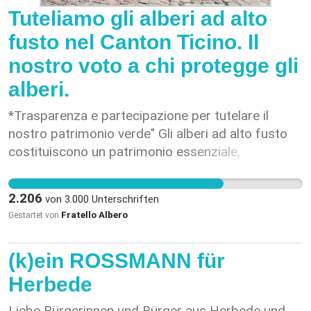
Dafür sollen Spenden, Sponsoren oder öffentliche
Tuteliamo gli alberi ad alto
Mittel geprüft werden, damit Erhalt und Natur
fusto nel Canton Ticino. Il
sinnvoll miteinander verbunden werden können.
nostro voto a chi protegge gli
Der Zürichhorn-Steg gehört zu Zürich. Wenn wir
jetzt nichts unternehmen, ist er für immer
alberi.
verloren. Unterschreibe jetzt und hilf mit, diesen
*Trasparenza e partecipazione per tutelare il
einzigartigen Ort für kommende Generationen zu
nostro patrimonio verde" Gli alberi ad alto fusto
bewahren.
costituiscono un patrimonio essenziale,
insostituibile: contribuiscono al paesaggio,
mitigano le isole di calore, garantiscono ombra e
2.206
von
3.000
Unterschriften
migliorano la qualità della vita, sostengono la
Fratello Albero
Gestartet von
biodiversità, offrendo rifugio e nutrimento a
numerose specie animali. La loro crescita richiede
(k)ein ROSSMANN für
decenni, mentre la loro perdita è immediata,
duratura e irreversibile. La Svizzera ha
Herbede
sottoscritto la Convenzione di Aarhus, che
Liebe Bürgerinnen und Bürger aus Herbede und