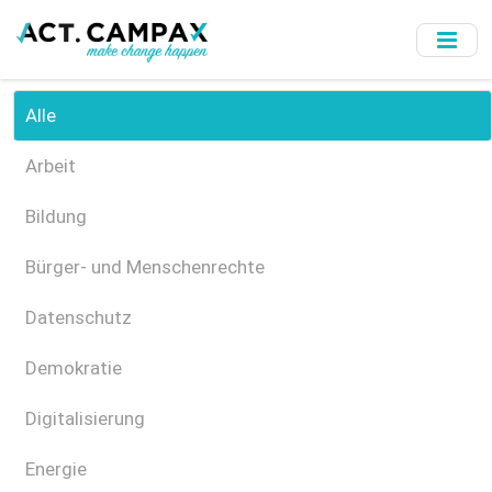
Skip
to
main
content
Alle
Arbeit
Bildung
Bürger- und Menschenrechte
Datenschutz
Demokratie
Digitalisierung
Energie