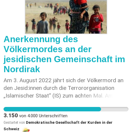
Anerkennung des
Völkermordes an der
jesidischen Gemeinschaft im
Nordirak
Am 3. August 2022 jährt sich der Völkermord an
den Jesid:innen durch die Terrororganisation
„Islamischer Staat“ (IS) zum achten Mal. Am
besagten Tag des Jahres 2014 startete der IS
eine gross angelegte militärische Offensive gegen
3.150
von
4.000
Unterschriften
die traditionell von der kurdischen
Demokratische Gesellschaft der Kurden in der
Gestartet von
Religionsgemeinschaft der Jesid:innen
Schweiz