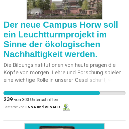
Der neue Campus Horw soll
ein Leuchtturmprojekt im
Sinne der ökologischen
Nachhaltigkeit werden.
Die Bildungsinstitutionen von heute prägen die
Köpfe von morgen. Lehre und Forschung spielen
eine wichtige Rolle in unserer Gesellschaft, womit
eine grosse Verantwortung einhergeht. In Bezug
auf die Klimakrise erwarten wir, dass die
239
von
300
Unterschriften
Hochschule Luzern und das Finanzdepartement
ENNA und VENALU
Gestartet von
des Kantons Luzern dieser Verantwortung
gerecht wird, indem sie ihren Beitrag zum Wandel
hin zu einer ökologisch und sozial nachhaltigen