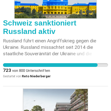
Schweiz sanktioniert
Russland aktiv
Russland führt einen Angriffskrieg gegen die
Ukraine. Russland missachtet seit 2014 die
staatliche Souveränität der Ukraine und die
Menschnrechte der Ukrainerinnen und Ukrainer.
Die neutrale Schweiz darf dies weder akzeptieren
723
von
800
Unterschriften
noch ignorieren und muss diese Handlungen aktiv
Reto Niederberger
Gestartet von
verurteilen.