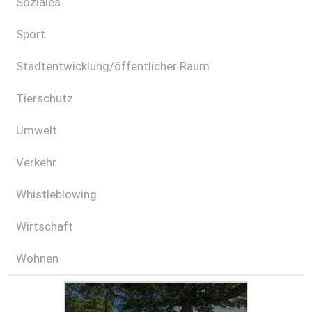
Soziales
Sport
Stadtentwicklung/öffentlicher Raum
Tierschutz
Umwelt
Verkehr
Whistleblowing
Wirtschaft
Wohnen