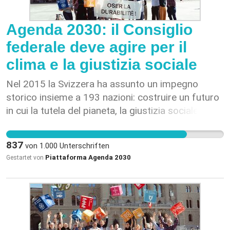
Agenda 2030: il Consiglio
federale deve agire per il
clima e la giustizia sociale
Nel 2015 la Svizzera ha assunto un impegno
storico insieme a 193 nazioni: costruire un futuro
in cui la tutela del pianeta, la giustizia sociale e
un'economia al servizio dell'uomo abbiano la
precedenza sul profitto a breve termine. All'epoca
837
von
1.000
Unterschriften
il Consiglio federale era in prima linea
Piattaforma Agenda 2030
Gestartet von
nell'elaborazione di questi obiettivi. Oggi questo
impegno è in pericolo. Il Consiglio federale si
sottrae alle responsabilità internazionali assunte
nel 2015. Infatti, l’ultimo rapporto delle autorità
svizzere indica chiaramente che, con le attuali