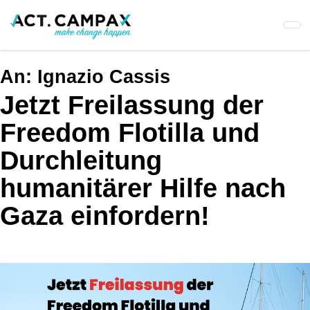
Skip
to
main
content
An:
Ignazio Cassis
Jetzt Freilassung der
Freedom Flotilla und
Durchleitung
humanitärer Hilfe nach
Gaza einfordern!