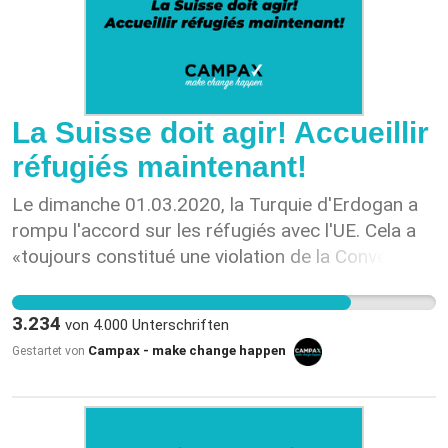
La Suisse doit agir! Accueillir
réfugiés maintenant!
Le dimanche 01.03.2020, la Turquie d'Erdogan a
rompu l'accord sur les réfugiés avec l'UE. Cela a
«toujours constitué une violation de la Convention
de Genève sur les réfugiés» (1). Après l'ouverture
de la frontière turque, quelque 13 000 personnes
3.234
von
4.000
Unterschriften
ont été conduites à la frontière grecque (2) où
Campax - make change happen
Gestartet von
elles ont été accueillies par la police grecque à
l'aide de canons à eau et de gaz lacrymogène. En
outre, des voyous fascistes prêts à recourir à la
violence les y attendaient (3). Aujourd'hui, des