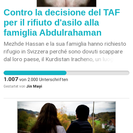
Contro la decisione del TAF
per il rifiuto d'asilo alla
famiglia Abdulrahaman
Mezhde Hassan e la sua famiglia hanno richiesto
rifugio in Svizzera perché sono dovuti scappare
dal loro paese, il Kurdistan Iracheno, un luogo che
minaccia severamente la loro sicurezza e dove
non è garantita una sicurezza permanente per lei,
1.007
von
2.000
Unterschriften
suo marito e i suoi figli. Hanno richiesto rifugio in
Jin Mayi
Gestartet von
Svizzera perché è un luogo dove Mezhde ha
vissuto gran parte della sua vita e in cui viveva con
la sua famiglia sin da piccola. Mezhde è molto
grata della possibilità che è stata data a lei e alla
sua famiglia di potersi rifugiare in Svizzera, un
luogo dove si sente al sicuro e dove è ritornata a