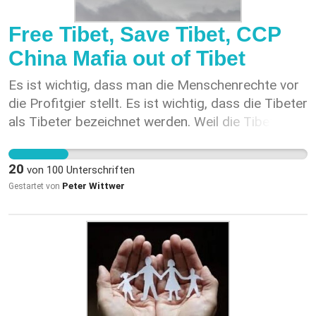
(vgl. https://www.bverwg.de/pm/2022/62).
Niemand darf gezwungen werden, sich selbst zu
Free Tibet, Save Tibet, CCP
beschuldigen.
China Mafia out of Tibet
Es ist wichtig, dass man die Menschenrechte vor
die Profitgier stellt. Es ist wichtig, dass die Tibeter
als Tibeter bezeichnet werden. Weil die Tibeter
sind keine Chinesen!
20
von
100
Unterschriften
Peter Wittwer
Gestartet von