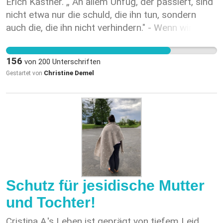
Erich Kästner. „ An allem Unfug, der passiert, sind
der als Kriegsverbrechen gilt, nicht dulden. Weißer
nicht etwa nur die schuld, die ihn tun, sondern
Phosphor verursacht bei Kontakt schwere
auch die, die ihn nicht verhindern." - Wenn wir
Verbrennungen an Personen und Gegenständen.
tatenlos zusehen, machen wir uns an den
Warum wird der Einsatz dieser Art von Waffe in
Grausamkeiten, welcher der Familie drohen, mit
anderen Konfliktgebieten in letzter Zeit aufs
156
von
200
Unterschriften
schuld.
Schärfste verurteilt, hier jedoch nicht?
Christine Demel
Gestartet von
Schutz für jesidische Mutter
und Tochter!
Cristina A.'s Leben ist geprägt von tiefem Leid.