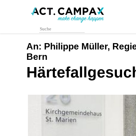
Skip
to
main
content
An:
Philippe Müller, Reg
Bern
Härtefallgesuch