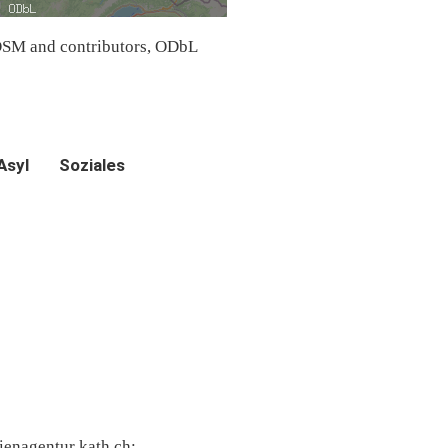
SM and contributors, ODbL
Asyl
Soziales
ienagentur kath.ch: