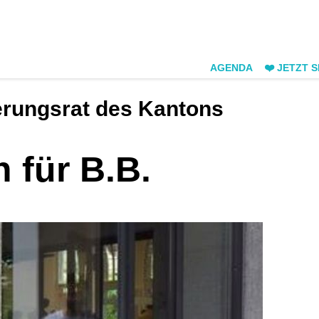
AGENDA
❤️ JETZT 
ierungsrat des Kantons
 für B.B.