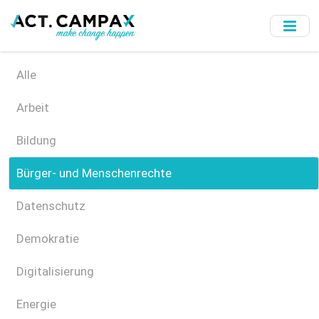
Skip
to
main
content
Alle
Arbeit
Bildung
Bürger- und Menschenrechte
Datenschutz
Demokratie
Digitalisierung
Energie