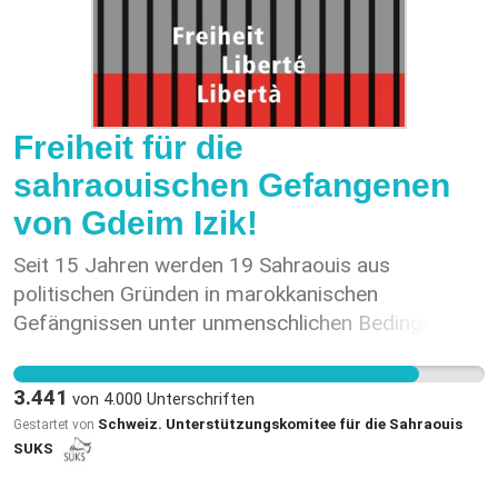
Freiheit für die
sahraouischen Gefangenen
von Gdeim Izik!
Seit 15 Jahren werden 19 Sahraouis aus
politischen Gründen in marokkanischen
Gefängnissen unter unmenschlichen Bedingungen
gefangen gehalten. Sie organisierten 2010 in
Gdeim Izik eine friedliche Massendemonstration
3.441
von
4.000
Unterschriften
gegen die illegale Besetzung der Westsahara
Schweiz. Unterstützungskomitee für die Sahraouis
Gestartet von
durch das Königreich Marokko. Diese Journalisten
SUKS
und Menschenrechts-Aktivisten verbüssen
Strafen von 20 Jahren bis lebenslänglich für