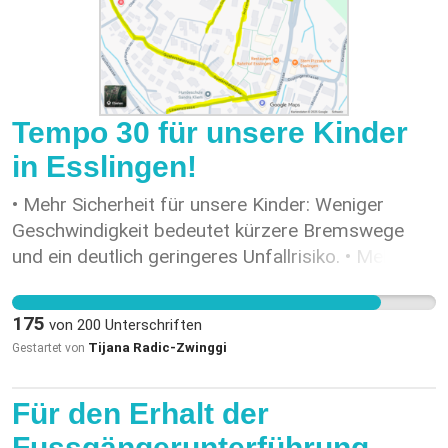
Tempo 30 für unsere Kinder
in Esslingen!
• Mehr Sicherheit für unsere Kinder: Weniger
Geschwindigkeit bedeutet kürzere Bremswege
und ein deutlich geringeres Unfallrisiko. • Mehr
Ruhe für alle: Tempo 30 reduziert den
Strassenlärm. • Mehr Lebensqualität: Sichere und
175
von
200
Unterschriften
ruhige Quartiere sind Orte, an denen wir alle gerne
Tijana Radic-Zwinggi
Gestartet von
leben. Wir sind überzeugt: Eltern, Lehrpersonen
und Anwohner:innen wollen das Gleiche – sichere
Für den Erhalt der
Strassen und ein gesundes Umfeld für unsere
Kinder. Unterstütze jetzt unsere Petition an den
Fussgängerunterführung