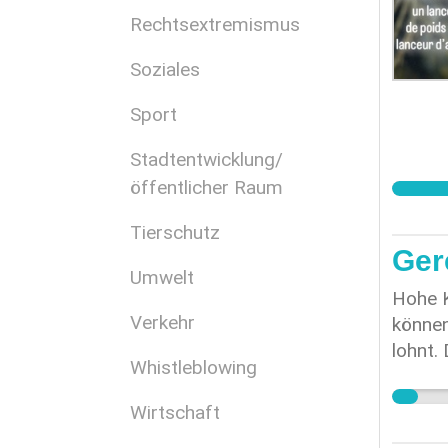
Rechtsextremismus
Soziales
Sport
Stadtentwicklung/
öffentlicher Raum
Tierschutz
Gere
Umwelt
Hohe K
Verkehr
können
lohnt.
Whistleblowing
für Ki
Lebens
Wirtschaft
vor ka