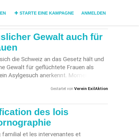
DEN
STARTE EINE KAMPAGNE
ANMELDEN
slicher Gewalt auch für
auen
 sich die Schweiz an das Gesetz hält und
he Gewalt für geflüchtete Frauen als
 ein Asylgesuch anerkennt. Momentan
häusliche Gewalt erlebt haben,
Verein ExilAktion
Gestartet von
 in diese Länder, in denen sie die
omit schickt sie die Schweiz zurück in
drohliche Situationen. Sie hatten bereits
ication des lois
ern, Schutz zu suchen. Dieser wurde ihnen
ornographie
verletzlicher machte. Sie mussten fliehen,
 zu retten.
familial et les intervenantes et