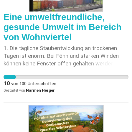
der Entwicklung dieses Areals und an der
Verwendung ihrer Steuergelder hat.
Eine umweltfreundliche,
gesunde Umwelt im Bereich
von Wohnviertel
1. Die tägliche Staubentwicklung an trockenen
Tagen ist enorm. Bei Föhn und starken Winden
können keine Fenster offen gehalten werden und
eine Benützung von Aussenterrassen ist
unmöglich. Fenstersimsen und Hausfassaden
10
von
100
Unterschriften
werden erheblich mit Staub belegt. 2. Die
Narmen Herger
Gestartet von
Container sind teilweise ungedeckt. d.h. Es
besteht keine Sickeranlage so wie es jedem
privaten Bauherrn unbedingt befohlen wird. (Die
Container sind undicht und verlieren jeweils viel
Abwasser beim Auflad der Container auf die