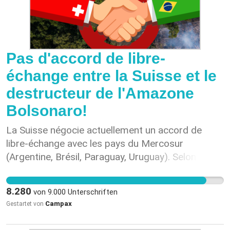
Pas d'accord de libre-
échange entre la Suisse et le
destructeur de l'Amazone
Bolsonaro!
La Suisse négocie actuellement un accord de
libre-échange avec les pays du Mercosur
(Argentine, Brésil, Paraguay, Uruguay). Selon les
médias du 22 août, les pays sont sur le point de
parvenir à un accord sur le pacte commercial - un
8.280
von
9.000
Unterschriften
initié a même rapporté que " les communiqués de
Campax
Gestartet von
presse ont déjà été écrits"! ¹ Il est non seulement
écologiquement et éthiquement irresponsable de