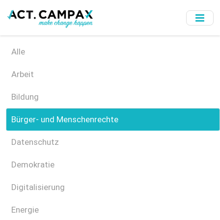
Skip
to
main
content
Alle
Arbeit
Bildung
Bürger- und Menschenrechte
Datenschutz
Demokratie
Digitalisierung
Energie