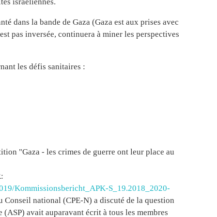
ités israéliennes.
anté dans la bande de Gaza (Gaza est aux prises avec
n'est pas inversée, continuera à miner les perspectives
nt les défis sanitaires :
ition "Gaza - les crimes de guerre ont leur place au
R:
/2019/Kommissionsbericht_APK-S_19.2018_2020-
u Conseil national (CPE-N) a discuté de la question
ne (ASP) avait auparavant écrit à tous les membres