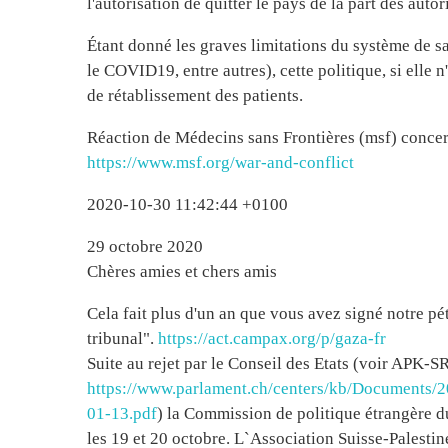
l'autorisation de quitter le pays de la part des autor
Étant donné les graves limitations du système de s
le COVID19, entre autres), cette politique, si elle 
de rétablissement des patients.
Réaction de Médecins sans Frontières (msf) concerna
https://www.msf.org/war-and-conflict
2020-10-30 11:42:44 +0100
29 octobre 2020
Chères amies et chers amis
Cela fait plus d'un an que vous avez signé notre pét
tribunal".
https://act.campax.org/p/gaza-fr
Suite au rejet par le Conseil des Etats (voir APK-S
https://www.parlament.ch/centers/kb/Documents
01-13.pdf
) la Commission de politique étrangère d
les 19 et 20 octobre. L`Association Suisse-Palesti