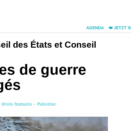
AGENDA
❤️ JETZT 
eil des États et Conseil
es de guerre
gés
s droits humains – Palestine