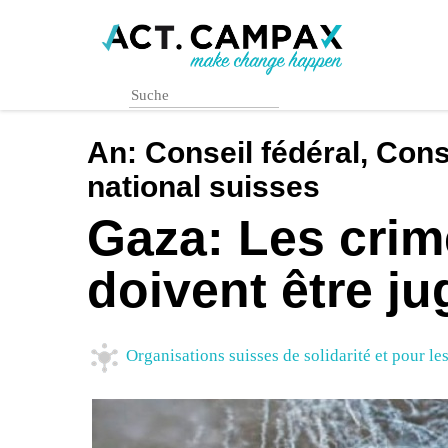
Skip
to
main
content
An:
Conseil fédéral, Cons
national suisses
Gaza: Les crim
doivent être ju
Organisations suisses de solidarité et pour le