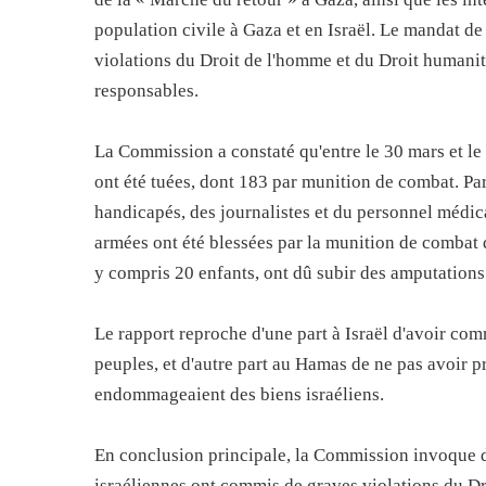
population civile à Gaza et en Israël. Le mandat de
violations du Droit de l'homme et du Droit humanita
responsables.
La Commission a constaté qu'entre le 30 mars et l
ont été tuées, dont 183 par munition de combat. Par
handicapés, des journalistes et du personnel médic
armées ont été blessées par la munition de combat de
y compris 20 enfants, ont dû subir des amputations
Le rapport reproche d'une part à Israël d'avoir co
peuples, et d'autre part au Hamas de ne pas avoir p
endommageaient des biens israéliens.
En conclusion principale, la Commission invoque de
israéliennes ont commis de graves violations du Dr