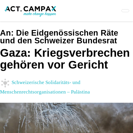
Skip
to
main
content
An:
Die Eidgenössischen Räte
und den Schweizer Bundesrat
Gaza: Kriegsverbrechen
gehören vor Gericht
Schweizerische Solidaritäts- und
Menschenrechtsorganisationen – Palästina