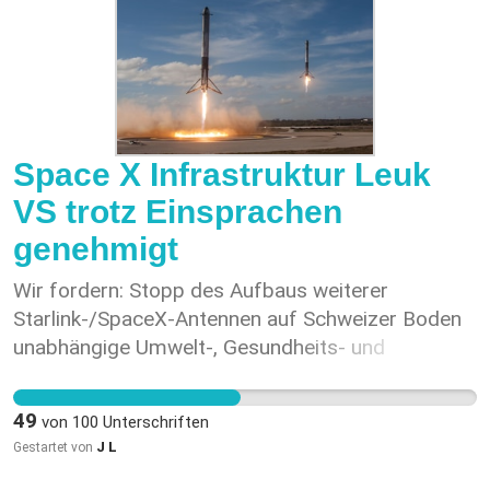
Mitmachen.
Space X Infrastruktur Leuk
VS trotz Einsprachen
genehmigt
Wir fordern: Stopp des Aufbaus weiterer
Starlink-/SpaceX-Antennen auf Schweizer Boden
unabhängige Umwelt-, Gesundheits- und
Sicherheitsprüfungen, bevor neue Projekte
bewilligt werden Schutz der Schweizer digitalen
49
von
100
Unterschriften
Souveränität, Forschung und Bevölkerung Die
J L
Gestartet von
Schweiz braucht transparente, sichere und
demokratisch kontrollierte