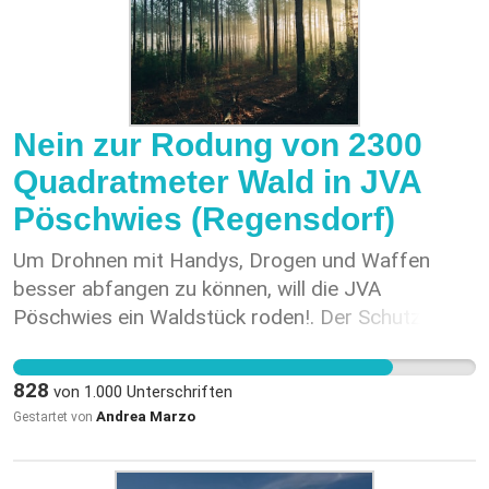
Nein zur Rodung von 2300
Quadratmeter Wald in JVA
Pöschwies (Regensdorf)
Um Drohnen mit Handys, Drogen und Waffen
besser abfangen zu können, will die JVA
Pöschwies ein Waldstück roden!. Der Schutz und
die Erhaltung unserer natürlichen Umwelt sind von
grösster Bedeutung. Darüber hinaus entstehen
828
von
1.000
Unterschriften
durch die Vernachlässigung dieser Verantwortung
Andrea Marzo
Gestartet von
unnötig hohe Kosten. Auch die Erweiterung des
Bauvorhabens erscheint aus verschiedenen
Gründen nicht sinnvoll.. Vielen Dank fürs Teilen und