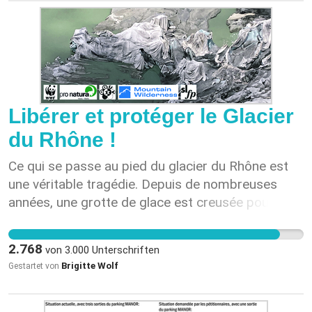
Kommunikationstechnologien – nicht eine
unregulierte Abhängigkeit von
privatwirtschaftlichen Weltraumnetzen.
Libérer et protéger le Glacier
du Rhône !
Ce qui se passe au pied du glacier du Rhône est
une véritable tragédie. Depuis de nombreuses
années, une grotte de glace est creusée pour
attirer les touristes. Cependant, en raison du recul
constant du glacier et de l'amincissement de la
2.768
von
3.000
Unterschriften
glace, cela n'a été possible ces dernières années
Brigitte Wolf
Gestartet von
qu'en recouvrant certaines parties du glacier de
bâches. Récemment, il a fallu de plus en plus de
bâches pour pouvoir encore créer la grotte. Les