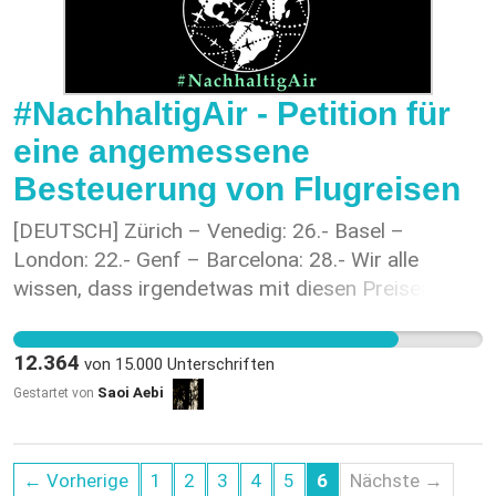
#NachhaltigAir - Petition für
eine angemessene
Besteuerung von Flugreisen
[DEUTSCH] Zürich – Venedig: 26.- Basel –
London: 22.- Genf – Barcelona: 28.- Wir alle
wissen, dass irgendetwas mit diesen Preisen nicht
stimmen kann: Das ganze Personal rund um den
Flughafen; die aufwändigen
12.364
von
15.000
Unterschriften
Sicherheitsvorkehrungen; die Produktion, der Kauf
Saoi Aebi
Gestartet von
und die Revision der Flugzeuge; der Bau der
gigantischen Gebäudekomplexe und deren
Instandhaltung; Strom, Kerosin, Marketing etc. pp.
← Vorherige
1
2
3
4
5
6
Nächste →
Rechnet man all diese Kosten zusammen, kommt