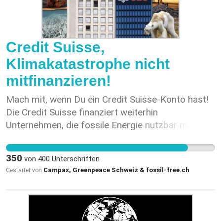
Credit Suisse,
Klimakatastrophe nicht
mitfinanzieren!
Mach mit, wenn Du ein Credit Suisse-Konto hast!
Die Credit Suisse finanziert weiterhin
Unternehmen, die fossile Energie nutzbar machen.
Allein 2017 finanzierte die Credit Suisse
Emissionen von über 82 Millionen Tonnen CO2-
350
von
400
Unterschriften
Äquivalenten – das sind fast doppelt so viele, wie
Campax, Greenpeace Schweiz & fossil-free.ch
Gestartet von
die Schweiz in einem Jahr verursacht!* *
https://act.gp/2Z58R77