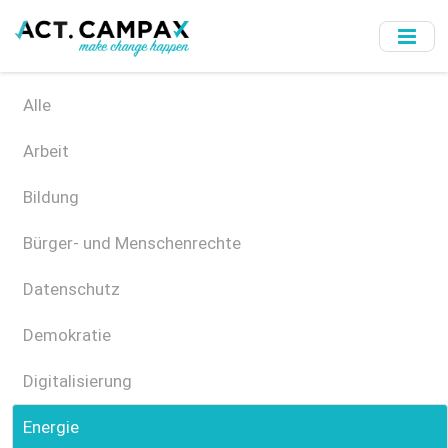
Skip
to
main
content
Alle
Arbeit
Bildung
Bürger- und Menschenrechte
Datenschutz
Demokratie
Digitalisierung
Energie