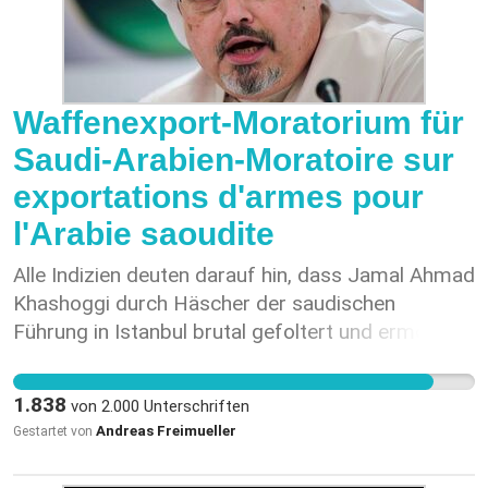
Waffenexport-Moratorium für
Saudi-Arabien-Moratoire sur
exportations d'armes pour
l'Arabie saoudite
Alle Indizien deuten darauf hin, dass Jamal Ahmad
Khashoggi durch Häscher der saudischen
Führung in Istanbul brutal gefoltert und ermordet
wurde. Ein Regime, das nicht davor
zurückschreckt, Kritiker auf undenkbar brutale Art
1.838
von
2.000
Unterschriften
und Weise zum Schweigen zu bringen, darf nicht
Andreas Freimueller
Gestartet von
durch Exporte von Schweizer Waffen zusätzlich
gestärkt und unterstützt werden. Es gibt viele