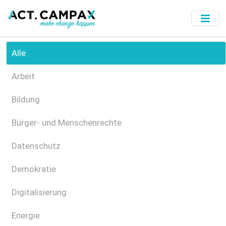
Skip
to
main
content
Alle
Arbeit
Bildung
Bürger- und Menschenrechte
Datenschutz
Demokratie
Digitalisierung
Energie