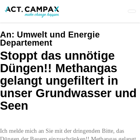
Skip
to
main
content
An:
Umwelt und Energie
Departement
Stoppt das unnötige
Düngen!! Methangas
gelangt ungefiltert in
unser Grundwasser und
Seen
Ich melde mich an Sie mit der dringenden Bitte, das
Düngen der Bauern einzuschränken!! Methangas gelangt