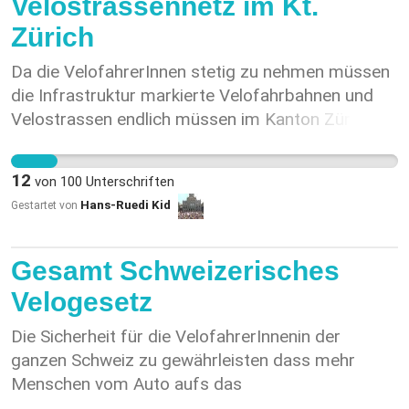
Velostrassennetz im Kt.
allem die daraus entstehenden Chancen
auf der General-Wille-Strasse im Bereich
Zürich
aufzuzeigen! Quellen: -
Chorherren/Rebberg unterschritten. -
https://www.bafu.admin.ch/bafu/de/home/themen/klima/inkuerze.html#-1190322929
Verkehrsorientierte Strassen, die Hauptachsen für
Da die VelofahrerInnen stetig zu nehmen müssen
den motorisierten Verkehr darstellen, sind
die Infrastruktur markierte Velofahrbahnen und
gemäss Bundesgerichtsentscheid vom März
Velostrassen endlich müssen im Kanton Zürich
2018 von Tempo 30 nicht ausgeschlossen, wenn
endlich fertiggestellt werden.
die Verkehrssicherheit erhöht werden kann. -
12
von
100
Unterschriften
Tempo 30 würde die Fahrt auf der 1200 m lange
Hans-Ruedi Kid
Gestartet von
Strecke um ca. 20 Sekunden verlängern.
Gesamt Schweizerisches
Velogesetz
Die Sicherheit für die VelofahrerInnenin der
ganzen Schweiz zu gewährleisten dass mehr
Menschen vom Auto aufs das
umweltfreundlichste Verkehrsmittel umsteigen.