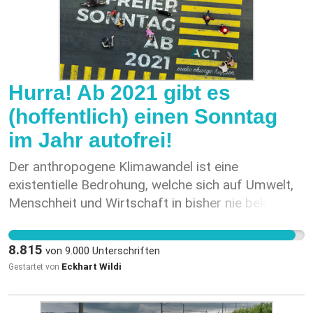
Hurra! Ab 2021 gibt es
(hoffentlich) einen Sonntag
im Jahr autofrei!
Der anthropogene Klimawandel ist eine
existentielle Bedrohung, welche sich auf Umwelt,
Menschheit und Wirtschaft in bisher nie bekannter
Dimension auswirken wird - siehe insbesondere
IPCC Berichte für politische Meinungsbildung
8.815
von
9.000
Unterschriften
(https://www.de-ipcc.de/). Die Lösung für eine
Eckhart Wildi
Gestartet von
anpassungsfähige, kompetitive und vorbildliche
Schweiz liegt im Bewusstseinswandel der
Bewohner*innen dieses Landes und nicht in der