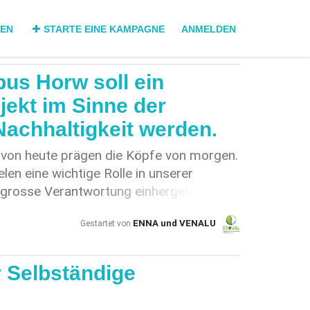
DEN
STARTE EINE KAMPAGNE
ANMELDEN
us Horw soll ein
ekt im Sinne der
achhaltigkeit werden.
n von heute prägen die Köpfe von morgen.
en eine wichtige Rolle in unserer
 grosse Verantwortung einhergeht. In
 erwarten wir, dass die Hochschule
ENNA und VENALU
Gestartet von
partement des Kantons Luzern dieser
rd, indem sie ihren Beitrag zum Wandel
nd sozial nachhaltigen Gesellschaft leistet
r Selbständige
rungen des Klimawandels stellt. In
edern stellte sich heraus, dass ein