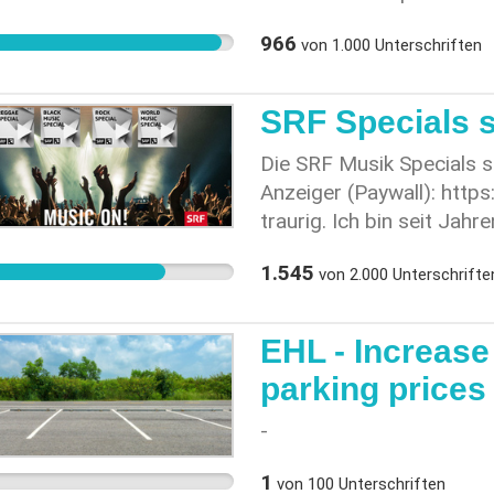
wenige Familien betroffen
? Vous aimez la nature e
Quartierleben und die Qua
966
von
1.000
Unterschriften
écologiques auxquels nou
sensibilisation du plus g
extérieures. Comme nous,
SRF Specials s
vecteur social indispens
société ? NOUS SOMME
Die SRF Musik Specials 
BESOIN DE VOTRE AIDE 
Anzeiger (Paywall): https
traurig. Ich bin seit Jah
habe unzählige neue Ban
1.545
von
2.000
Unterschrifte
und Live-Sessions am Rad
Journalist*innen sind se
im Studio und stellen t
EHL - Increase
SRF nun gerade jene For
parking prices
und gute Musik abspielen,
Formate erhalten bleiben, 
-
viele Hörer*innen wöchen
1
von
100
Unterschriften