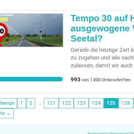
Tempo 30 auf 
ausgewogene 
Seetal?
Gerade die heutige Zeit le
zu zugehen und alle sach
zulassen, damit wir auch
geniessen können. Desha
993
von
1.000
Unterschriften
Hochdorf, Ballwil und E
Gemeinderätin Gaby Obe
eingereichten Antrag zu
…
herige
1
2
121
122
123
124
125
126
einzigen Nord-Süd-Achs
und den Dialog zur Konse
te →
Bevölkerungsgruppen zu s
diese Petition für eine 
Nutzungsbedingungen
Tip