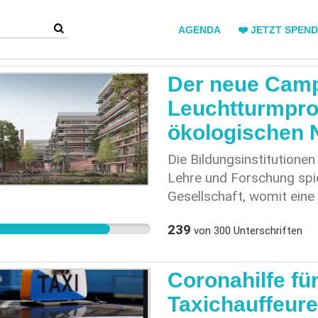
AGENDA
❤️ JETZT SPEN
Der neue Camp
Leuchtturmproj
ökologischen N
Die Bildungsinstitutione
Lehre und Forschung spiel
Gesellschaft, womit eine
Bezug auf die Klimakrise
239
von
300
Unterschriften
Luzern und das Finanzde
Verantwortung gerecht wi
hin zu einer ökologisch u
Coronahilfe fü
und sich den Herausforde
Taxichauffeure
Gesprächen mit Jurymitgli