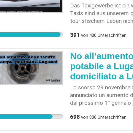
Zertifizierungslevel von 
Das Taxigewerbe ist ein 
gut ist. Jedoch ist dies n
Taxis sind aus unserem ge
nicht verbindlich. Wir mö
touristischem Leben nich
sich viele Menschen das 
Visitenkarte einer Stadt.
wünschen. Wir unterstütz
391
von
400
Unterschriften
(Homepage T&A) [2]: “Zu
energieeffiziente Gebäud
No all’aumento 
Infrastrukturen: Das und
potabile a Lug
Ingenieure sowie Architek
davon haben ihre Kompet
domiciliato a 
Hochschule Luzern – Tech
Lo scorso 29 novembre 20
möchten, dass zukünftig
annunciato un aumento del
HSLU und PHLU auch auf
dal prossimo 1° gennaio 
genannten Qualitäten täti
familiare l’aumento sarà di
am besten erreicht. Exper
698
von
800
Unterschriften
cittadine di Lugano hanno 
---------------------------
aumenti di tariffe (elettri
Leuchtturm der gesamthei