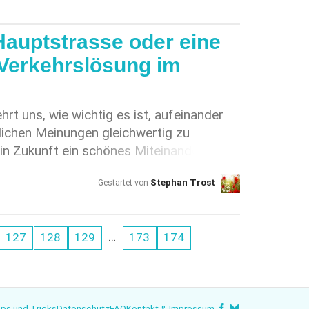
Hauptstrasse oder eine
Verkehrslösung im
hrt uns, wie wichtig es ist, aufeinander
lichen Meinungen gleichwertig zu
 in Zukunft ein schönes Miteinander
lb fordern wir von den Gemeinderäten
Stephan Trost
Gestartet von
schenbach den unter der Federführung von
rson (Hochdorf) beim Kanton Luzern
r Einführung von Tempo 30 auf der
…
127
128
129
173
174
e des Seetals umgehend zurückzuziehen
nsfindung mit den interessierten
tarten. Hilf mit und unterstütze jetzt
ausgewogene Verkehrslösung im Luzerner
ps und Tricks
Datenschutz
FAQ
Kontakt & Impressum