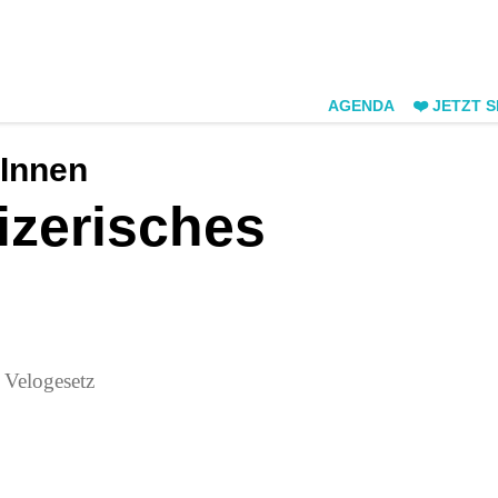
AGENDA
❤️ JETZT 
rInnen
zerisches
 Velogesetz