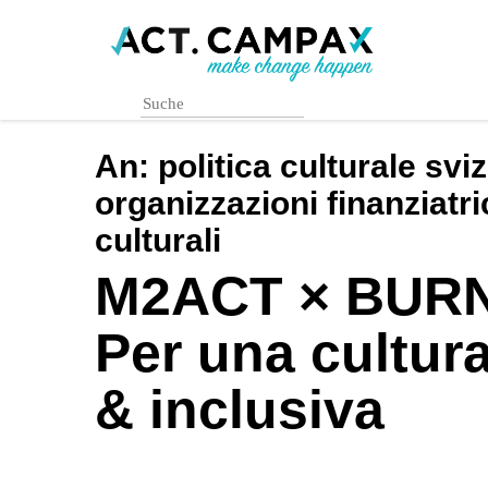
Skip
to
main
content
An:
politica culturale sviz
organizzazioni finanziatri
culturali
M2ACT × BURN
Per una cultur
& inclusiva