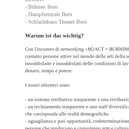
- Bühnen Bern
- Dampfzentrale Bern
- Schlachthaus Theater Bern
Warum ist das wichtig?
Con l'incontro di networking «M2ACT × BURNING 
contatto persone attive nel mondo delle arti della
insoddisfatte e insoddisfatti delle condizioni di lav
denaro, tempo e potere.
I nostri obiettivi sono:
- un sistema retributivo trasparente e una retribuzio
- un reclutamento trasparente e uno staff diversific
che corrisponda alle realtà demografiche.
- uguaglianza e pari opportunità, codeterminazione
persone che producono e consumano arte e cultura