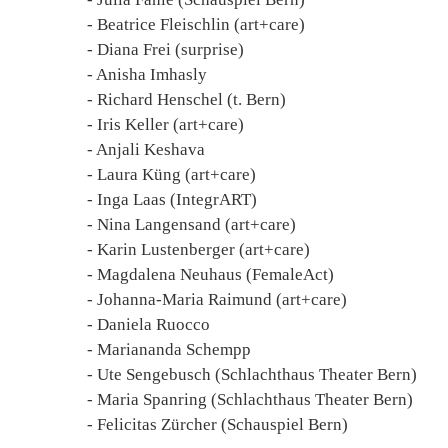
- Beatrice Fleischlin (art+care)
- Diana Frei (surprise)
- Anisha Imhasly
- Richard Henschel (t. Bern)
- Iris Keller (art+care)
- Anjali Keshava
- Laura Küng (art+care)
- Inga Laas (IntegrART)
- Nina Langensand (art+care)
- Karin Lustenberger (art+care)
- Magdalena Neuhaus (FemaleAct)
- Johanna-Maria Raimund (art+care)
- Daniela Ruocco
- Mariananda Schempp
- Ute Sengebusch (Schlachthaus Theater Bern)
- Maria Spanring (Schlachthaus Theater Bern)
- Felicitas Zürcher (Schauspiel Bern)