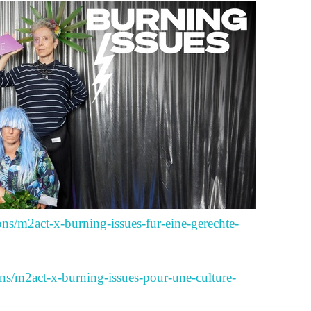
ions/m2act-x-burning-issues-fur-eine-gerechte-
ions/m2act-x-burning-issues-pour-une-culture-