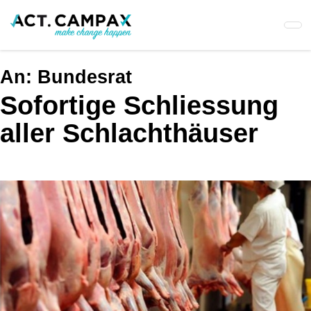
Skip
to
main
content
An:
Bundesrat
Sofortige Schliessung
aller Schlachthäuser