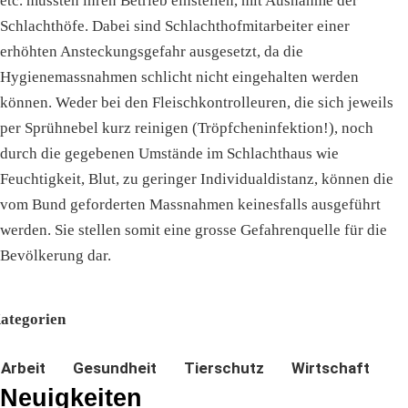
etc. mussten ihren Betrieb einstellen, mit Ausnahme der
Schlachthöfe. Dabei sind Schlachthofmitarbeiter einer
erhöhten Ansteckungsgefahr ausgesetzt, da die
Hygienemassnahmen schlicht nicht eingehalten werden
können. Weder bei den Fleischkontrolleuren, die sich jeweils
per Sprühnebel kurz reinigen (Tröpfcheninfektion!), noch
durch die gegebenen Umstände im Schlachthaus wie
Feuchtigkeit, Blut, zu geringer Individualdistanz, können die
vom Bund geforderten Massnahmen keinesfalls ausgeführt
werden. Sie stellen somit eine grosse Gefahrenquelle für die
Bevölkerung dar.
ategorien
Arbeit
Gesundheit
Tierschutz
Wirtschaft
Neuigkeiten