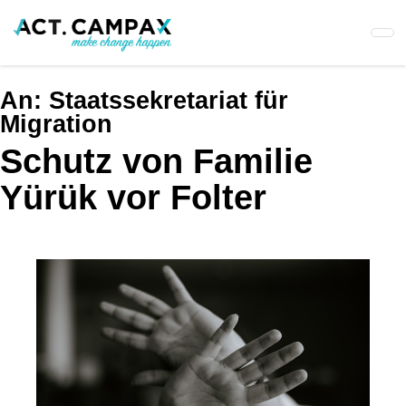
Skip
to
main
content
An:
Staatssekretariat für
Migration
Schutz von Familie
Yürük vor Folter