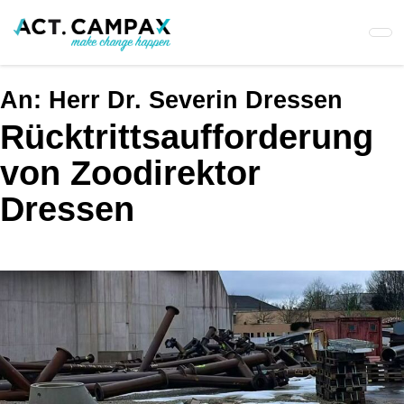
Skip
to
main
content
An:
Herr Dr. Severin Dressen
Rücktrittsaufforderung
von Zoodirektor
Dressen