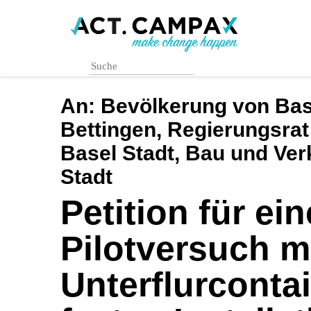
Skip
to
main
content
An:
Bevölkerung von Bas
Bettingen, Regierungsrat
Basel Stadt, Bau und Ve
Stadt
Petition für ein
Pilotversuch mi
Unterflurconta