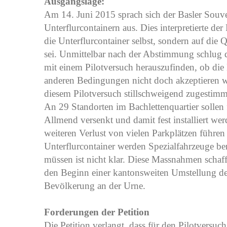
Ausgangslage:
Am 14. Juni 2015 sprach sich der Basler Sou
Unterflurcontainern aus. Dies interpretierte de
die Unterflurcontainer selbst, sondern auf di
sei. Unmittelbar nach der Abstimmung schlug 
mit einem Pilotversuch herauszufinden, ob die
anderen Bedingungen nicht doch akzeptieren w
diesem Pilotversuch stillschweigend zugestimm
An 29 Standorten im Bachlettenquartier sollen 
Allmend versenkt und damit fest installiert we
weiteren Verlust von vielen Parkplätzen führen
Unterflurcontainer werden Spezialfahrzeuge be
müssen ist nicht klar. Diese Massnahmen schaff
den Beginn einer kantonsweiten Umstellung des
Bevölkerung an der Urne.
Forderungen der Petition
Die Petition verlangt, dass für den Pilotversu