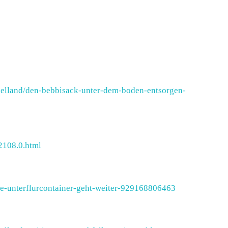
aselland/den-bebbisack-unter-dem-boden-entsorgen-
2108.0.html
ie-unterflurcontainer-geht-weiter-929168806463