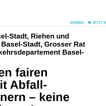
AGENDA
❤️ JETZT 
el-Stadt, Riehen und
 Basel-Stadt, Grosser Rat
rkehrsdepartement Basel-
en fairen
t Abfall-
inern – keine