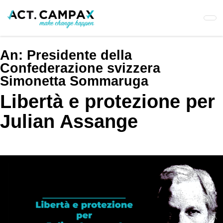
Skip
to
main
content
An:
Presidente della
Confederazione svizzera
Simonetta Sommaruga
Libertà e protezione per
Julian Assange