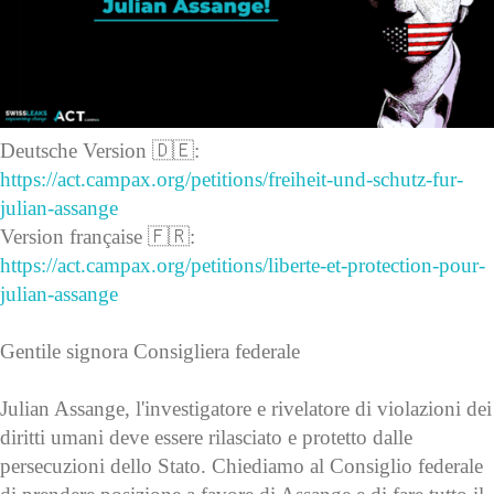
Deutsche Version 🇩🇪:
https://act.campax.org/petitions/freiheit-und-schutz-fur-
julian-assange
Version française 🇫🇷:
https://act.campax.org/petitions/liberte-et-protection-pour-
julian-assange
Gentile signora Consigliera federale
Julian Assange, l'investigatore e rivelatore di violazioni dei
diritti umani deve essere rilasciato e protetto dalle
persecuzioni dello Stato. Chiediamo al Consiglio federale