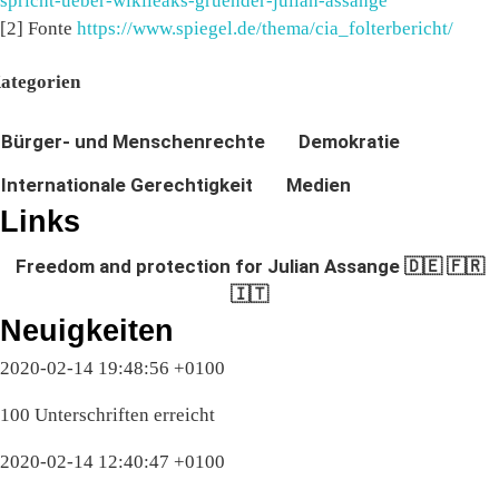
spricht-ueber-wikileaks-gruender-julian-assange
[2] Fonte
https://www.spiegel.de/thema/cia_folterbericht/
ategorien
Bürger- und Menschenrechte
Demokratie
Internationale Gerechtigkeit
Medien
Links
Freedom and protection for Julian Assange 🇩🇪 🇫🇷
🇮🇹
Neuigkeiten
2020-02-14 19:48:56 +0100
100 Unterschriften erreicht
2020-02-14 12:40:47 +0100